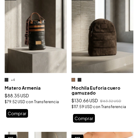
+4
Matero Armenia
Mochila Euforia cuero
gamuzado
$88.35 USD
$130.66 USD
$163.32 USD
$79.52 USD
con
Transferencia
$117.59 USD
con
Transferencia
Comprar
Comprar
1
/
10
1
/
10