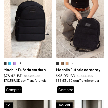
+9
+4
Mochila Euforia cordura
Mochila Euforia corderoy
$78.42 USD
$95.03 USD
$98.02 USD
$118.79 USD
$70.58 USD
con
Transferencia
$85.53 USD
con
Transferencia
Comprar
Comprar
1
/
10
1
/
10
2X1
20% OFF