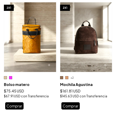
1
/
10
1
/
10
2X1
2X1
+2
Bolso matero
Mochila Agustina
$75.45 USD
$161.81 USD
$67.91 USD
con
Transferencia
$145.63 USD
con
Transferencia
Comprar
Comprar