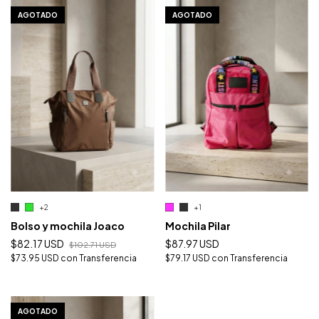
1
/
10
1
/
10
AGOTADO
AGOTADO
+2
+1
Bolso y mochila Joaco
Mochila Pilar
$82.17 USD
$87.97 USD
$102.71 USD
$73.95 USD
con
Transferencia
$79.17 USD
con
Transferencia
1
/
6
AGOTADO