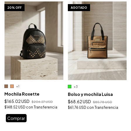
1
/
10
1
/
10
20% OFF
AGOTADO
+1
+3
Mochila Roxette
Bolso y mochila Luisa
$165.02 USD
$68.62 USD
$206.27 USD
$85.78 USD
$148.52 USD
con
Transferencia
$61.76 USD
con
Transferencia
Comprar