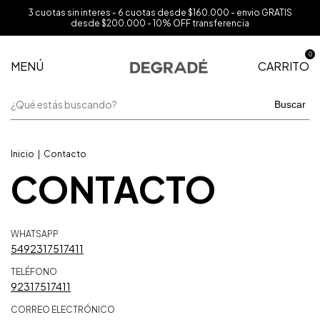
3 cuotas sin interes - 6 cuotas desde $160.000 - envio GRATIS
desde $200.000 - 10% OFF transferencia
0
MENÚ
CARRITO
Buscar
Inicio
|
Contacto
CONTACTO
WHATSAPP
5492317517411
TELÉFONO
92317517411
CORREO ELECTRÓNICO