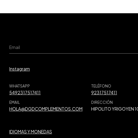
Instagram
WHATSAPP
TELÉFONO
5492317517411
92317517411
EMAIL
DIRECCIÓN
HOLA@DGDCOMPLEMENTOS.COM
HIPOLITO YRIGOYEN 1
IDIOMAS Y MONEDAS