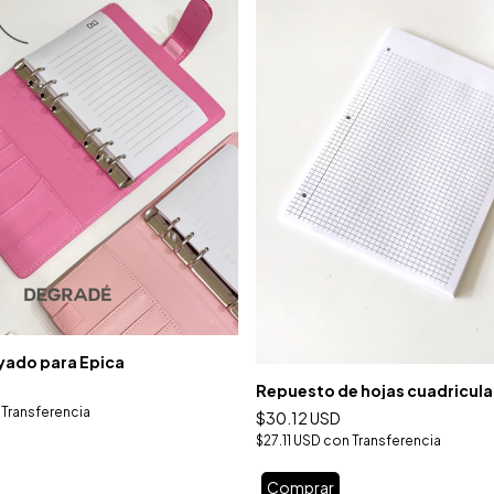
yado para Epica
Repuesto de hojas cuadricul
Transferencia
$30.12 USD
$27.11 USD
con
Transferencia