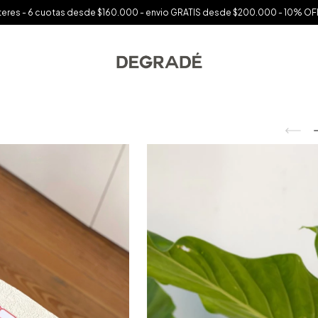
interes - 6 cuotas desde $160.000 - envio GRATIS desde $200.000 - 10% OFF