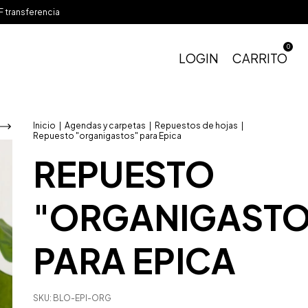
 transferencia
0
LOGIN
CARRITO
Inicio
|
Agendas y carpetas
|
Repuestos de hojas
|
Repuesto "organigastos" para Epica
REPUESTO
"ORGANIGASTO
PARA EPICA
SKU:
BLO-EPI-ORG