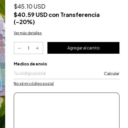
$45.10 USD
$40.59 USD
con
Transferencia
Ver más detalles
Entregas para el CP:
Medios de envío
Calcular
No sé mi código postal