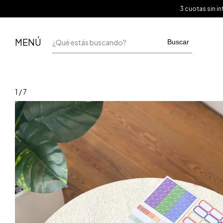
3 cuotas sin 
MENÚ
Buscar
1
/
7