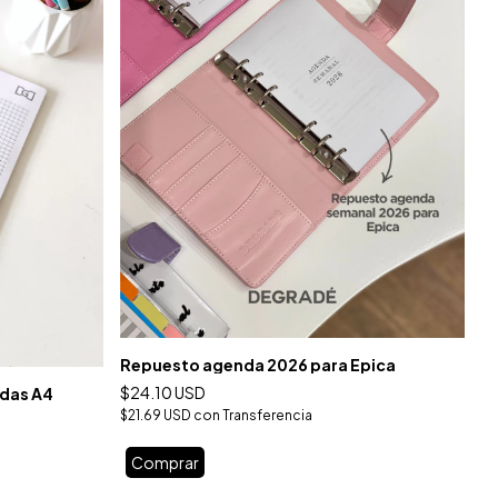
Repuesto agenda 2026 para Epica
R
$24.10 USD
$
adas A4
$21.69 USD
con
Transferencia
$2