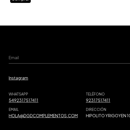
Instagram
WHATSAPP
TELÉFONO
5492317517411
92317517411
EMAIL
DIRECCIÓN
HOLA@DGDCOMPLEMENTOS.COM
HIPOLITO YRIGOYEN 1