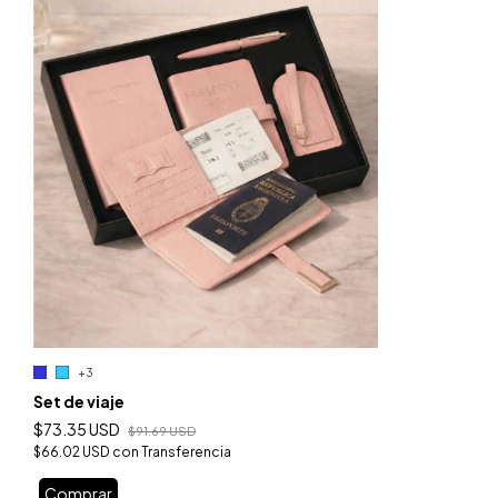
+3
Set de viaje
$73.35 USD
$91.69 USD
$66.02 USD
con
Transferencia
Comprar