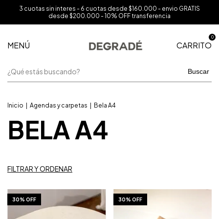
3 cuotas sin interes - 6 cuotas desde $160.000 - envio GRATIS
desde $200.000 - 10% OFF transferencia
0
MENÚ
CARRITO
Buscar
Inicio
|
Agendas y carpetas
|
Bela A4
BELA A4
FILTRAR Y ORDENAR
1
/
10
1
/
4
30% OFF
30% OFF