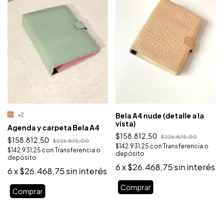
Bela A4 nude (detalle a la
+2
vista)
Agenda y carpeta Bela A4
$158.812,50
$226.875,00
$158.812,50
$226.875,00
$142.931,25
con
Transferencia o
$142.931,25
con
Transferencia o
depósito
depósito
6
x
$26.468,75
sin interés
6
x
$26.468,75
sin interés
Comprar
Comprar