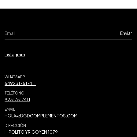
Instagram
WHATSAPP
5492317517411
TELÉFONO
92317517411
EMAIL
HOLA@DGDCOMPLEMENTOS.COM
DIRECCIÓN
HIPOLITO YRIGOYEN 1079