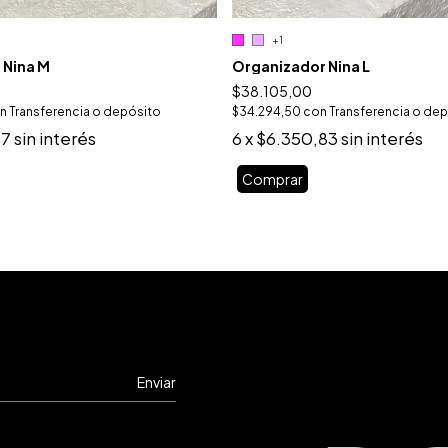
+1
 Nina M
Organizador Nina L
$38.105,00
n
Transferencia o depósito
$34.294,50
con
Transferencia o de
67
sin interés
6
x
$6.350,83
sin interés
Comprar