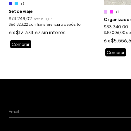
+3
Set de viaje
+1
$74.248,02
Organizador
$92.810,03
$66.823,22
con
Transferencia o depósito
$33.340,00
6
x
$12.374,67
sin interés
$30.006,00
co
6
x
$5.556,
Comprar
Comprar