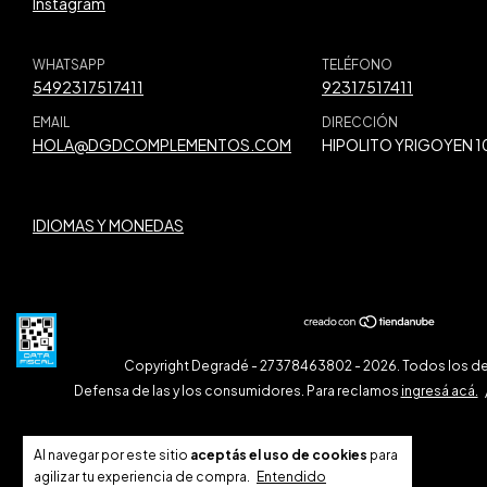
Instagram
WHATSAPP
TELÉFONO
5492317517411
92317517411
EMAIL
DIRECCIÓN
HOLA@DGDCOMPLEMENTOS.COM
HIPOLITO YRIGOYEN 1
IDIOMAS Y MONEDAS
Copyright Degradé - 27378463802 - 2026. Todos los d
Defensa de las y los consumidores. Para reclamos
ingresá acá.
Al navegar por este sitio
aceptás el uso de cookies
para
agilizar tu experiencia de compra.
Entendido