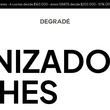
interes - 6 cuotas desde $160.000 - envio GRATIS desde $200.000 - 10% OFF
IZADO
HES