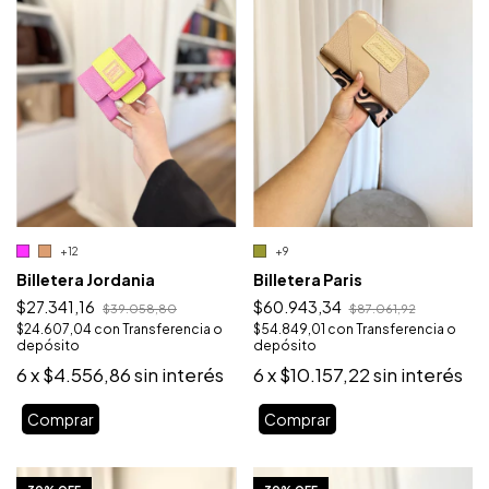
+12
+9
Billetera Jordania
Billetera Paris
$27.341,16
$60.943,34
$39.058,80
$87.061,92
$24.607,04
con
Transferencia o
$54.849,01
con
Transferencia o
depósito
depósito
6
x
$4.556,86
sin interés
6
x
$10.157,22
sin interés
Comprar
Comprar
1
/
10
1
/
10