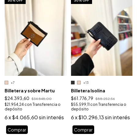
30% OFF
30% OFF
+7
+13
Billetera y sobre Martu
Billetera Isolina
$24.393,60
$61.776,79
$34.848,00
$88.252,56
$21.954,24
con
Transferencia o
$55.599,11
con
Transferencia o
depósito
depósito
6
x
$4.065,60
sin interés
6
x
$10.296,13
sin interés
Comprar
Comprar