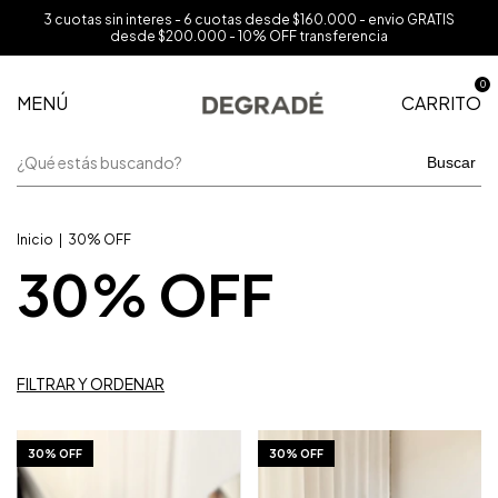
3 cuotas sin interes - 6 cuotas desde $160.000 - envio GRATIS
desde $200.000 - 10% OFF transferencia
0
MENÚ
CARRITO
Buscar
Inicio
|
30% OFF
30% OFF
FILTRAR Y ORDENAR
1
/
10
1
/
10
30% OFF
30% OFF