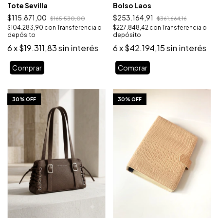
Tote Sevilla
Bolso Laos
$115.871,00
$253.164,91
$165.530,00
$361.664,16
$104.283,90
con
Transferencia o
$227.848,42
con
Transferencia o
depósito
depósito
6
x
$19.311,83
sin interés
6
x
$42.194,15
sin interés
Comprar
Comprar
1
/
10
1
/
4
30% OFF
30% OFF