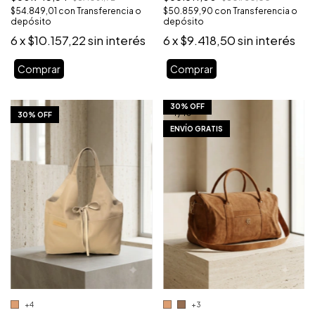
$54.849,01
con
Transferencia o
$50.859,90
con
Transferencia o
depósito
depósito
6
x
$10.157,22
sin interés
6
x
$9.418,50
sin interés
Comprar
Comprar
30% OFF
1
/
10
1
/
10
30% OFF
ENVÍO GRATIS
+4
+3