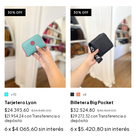
1
/
10
1
/
10
30% OFF
30% OFF
+10
+6
Tarjetero Lyon
Billetera Big Pocket
$24.393,60
$32.524,80
$34.848,00
$46.464,00
$21.954,24
con
Transferencia o
$29.272,32
con
Transferencia o
depósito
depósito
6
x
$4.065,60
sin interés
6
x
$5.420,80
sin interés