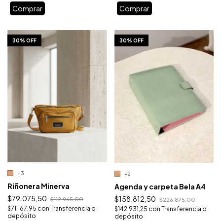
Comprar
Comprar
1
/
10
1
/
10
30% OFF
30% OFF
+3
+2
Riñonera Minerva
Agenda y carpeta Bela A4
$79.075,50
$158.812,50
$112.965,00
$226.875,00
$71.167,95
con
Transferencia o
$142.931,25
con
Transferencia o
depósito
depósito