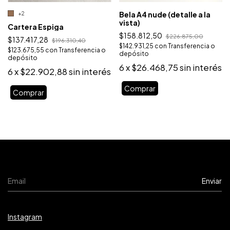
Bela A4 nude (detalle a la
+2
vista)
Cartera Espiga
$158.812,50
$226.875,00
$137.417,28
$196.310,40
$142.931,25
con
Transferencia o
$123.675,55
con
Transferencia o
depósito
depósito
6
x
$26.468,75
sin interés
6
x
$22.902,88
sin interés
Comprar
Comprar
Instagram