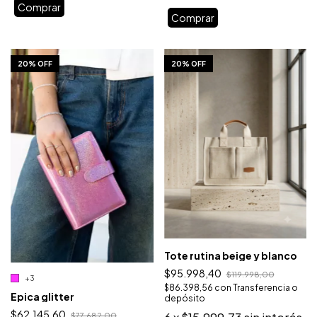
Comprar
1
/
10
1
/
6
20% OFF
20% OFF
Tote rutina beige y blanco
$95.998,40
$119.998,00
+3
$86.398,56
con
Transferencia o
Epica glitter
depósito
$62.145,60
$77.682,00