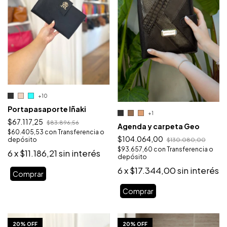
+10
Portapasaporte Iñaki
+1
$67.117,25
$83.896,56
Agenda y carpeta Geo
$60.405,53
con
Transferencia o
$104.064,00
depósito
$130.080,00
$93.657,60
con
Transferencia o
6
x
$11.186,21
sin interés
depósito
6
x
$17.344,00
sin interés
Comprar
Comprar
1
/
10
1
/
10
20% OFF
20% OFF