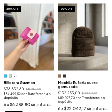
1
/
10
1
/
10
20% OFF
20% OFF
+8
Mochila Euforia cuero
Billetera Guzman
gamuzado
$38.332,80
$47.916,00
$132.253,00
$165.316,25
$34.499,52
con
Transferencia o
depósito
$119.027,70
con
Transferencia o
depósito
6
x
$6.388,80
sin interés
6
x
$22.042,17
sin interés