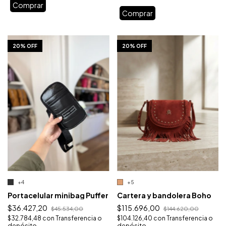
Comprar
Comprar
1
/
10
1
/
10
20% OFF
20% OFF
+4
+5
Portacelular minibag Puffer
Cartera y bandolera Boho
$36.427,20
$115.696,00
$45.534,00
$144.620,00
$32.784,48
con
Transferencia o
$104.126,40
con
Transferencia o
depósito
depósito