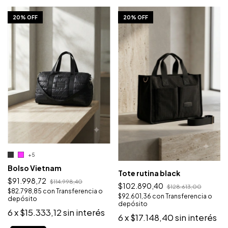
1
/
10
1
/
7
20% OFF
20% OFF
+5
Bolso Vietnam
Tote rutina black
$91.998,72
$114.998,40
$102.890,40
$128.613,00
$82.798,85
con
Transferencia o
$92.601,36
con
Transferencia o
depósito
depósito
6
x
$15.333,12
sin interés
6
x
$17.148,40
sin interés