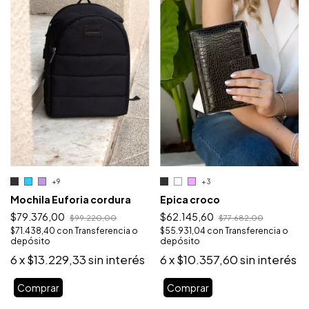
+9
+3
Mochila Euforia cordura
Epica croco
$79.376,00
$62.145,60
$99.220,00
$77.682,00
$71.438,40
con
Transferencia o
$55.931,04
con
Transferencia o
depósito
depósito
6
x
$13.229,33
sin interés
6
x
$10.357,60
sin interés
Comprar
Comprar