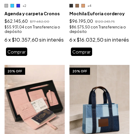
+4
+2
Mochila Euforia corderoy
Agenda y carpeta Cronos
$96.195,00
$62.145,60
$120.243,75
$77.682,00
$86.575,50
con
Transferencia o
$55.931,04
con
Transferencia o
depósito
depósito
6
x
$16.032,50
sin interés
6
x
$10.357,60
sin interés
Comprar
Comprar
1
/
10
1
/
6
20% OFF
20% OFF