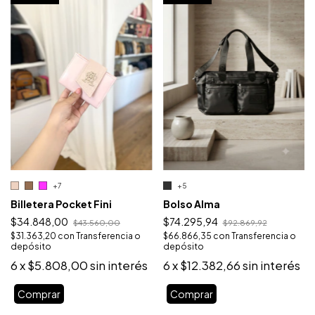
+5
+7
Bolso Alma
Billetera Pocket Fini
$74.295,94
$34.848,00
$92.869,92
$43.560,00
$66.866,35
con
Transferencia o
$31.363,20
con
Transferencia o
depósito
depósito
6
x
$12.382,66
sin interés
6
x
$5.808,00
sin interés
Comprar
Comprar