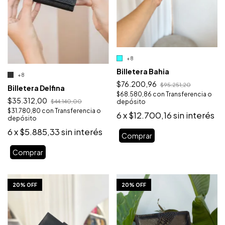
+8
Billetera Bahia
+8
$76.200,96
$95.251,20
Billetera Delfina
$68.580,86
con
Transferencia o
$35.312,00
depósito
$44.140,00
$31.780,80
con
Transferencia o
6
x
$12.700,16
sin interés
depósito
6
x
$5.885,33
sin interés
Comprar
Comprar
1
/
10
1
/
10
20% OFF
20% OFF