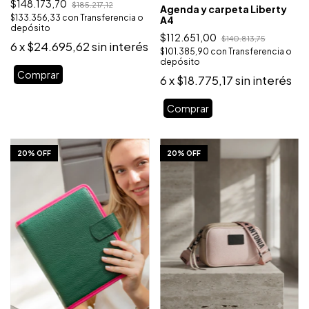
$148.173,70
$185.217,12
Agenda y carpeta Liberty
$133.356,33
con
Transferencia o
A4
depósito
$112.651,00
$140.813,75
6
x
$24.695,62
sin interés
$101.385,90
con
Transferencia o
depósito
Comprar
6
x
$18.775,17
sin interés
Comprar
1
/
10
1
/
9
20% OFF
20% OFF