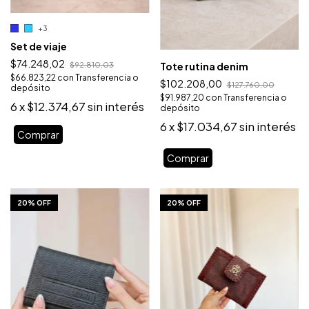
+3
Set de viaje
$74.248,02
Tote rutina denim
$92.810,03
$66.823,22
con
Transferencia o
$102.208,00
$127.760,00
depósito
$91.987,20
con
Transferencia o
6
x
$12.374,67
sin interés
depósito
6
x
$17.034,67
sin interés
Comprar
1
/
10
1
/
10
20% OFF
20% OFF