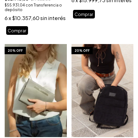
6
x
$15.999,73
sin interés
$55.931,04
con
Transferencia o
depósito
6
x
$10.357,60
sin interés
Comprar
1
/
10
1
/
10
20% OFF
20% OFF