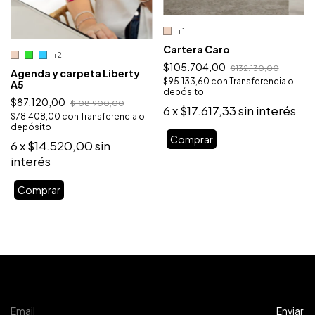
+1
Cartera Caro
+2
$105.704,00
$132.130,00
Agenda y carpeta Liberty
$95.133,60
con
Transferencia o
A5
depósito
$87.120,00
$108.900,00
6
x
$17.617,33
sin interés
$78.408,00
con
Transferencia o
depósito
Comprar
6
x
$14.520,00
sin
interés
Comprar