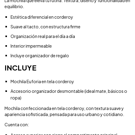
La mochila que eleva tu rutina. Textura, diseño y funcionalidad en
equilibrio.
Estética diferencial en corderoy
Suave al tacto, con estructura firme
Organización real para el día a día
Interior impermeable
Incluye organizador de regalo
INCLUYE
Mochila Euforia en tela corderoy
Accesorio organizador desmontable (ideal mate, básicos o
ropa)
Mochila confeccionada en tela corderoy, con textura suave y
apariencia sofisticada, pensada para uso urbano y cotidiano.
Cuenta con:
Acceso superior con cierre al compartimento principal