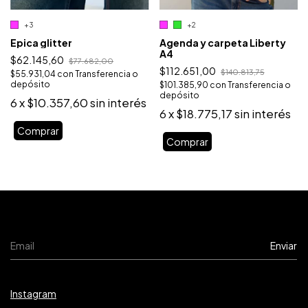
+2
+3
Agenda y carpeta Liberty
Epica glitter
A4
$62.145,60
$77.682,00
$112.651,00
$140.813,75
$55.931,04
con
Transferencia o
depósito
$101.385,90
con
Transferencia o
depósito
6
x
$10.357,60
sin interés
6
x
$18.775,17
sin interés
Comprar
Comprar
Instagram