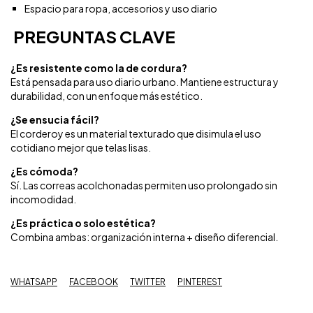
Espacio para ropa, accesorios y uso diario
PREGUNTAS CLAVE
¿Es resistente como la de cordura?
Está pensada para uso diario urbano. Mantiene estructura y
durabilidad, con un enfoque más estético.
¿Se ensucia fácil?
El corderoy es un material texturado que disimula el uso
cotidiano mejor que telas lisas.
¿Es cómoda?
Sí. Las correas acolchonadas permiten uso prolongado sin
incomodidad.
¿Es práctica o solo estética?
Combina ambas: organización interna + diseño diferencial.
WHATSAPP
FACEBOOK
TWITTER
PINTEREST