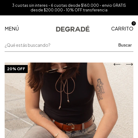
3 cuotas sin interes - 6 cuotas desde $160.000 - envio GRATIS
desde $200.000 - 10% OFF transferencia
0
MENÚ
CARRITO
Buscar
20% OFF