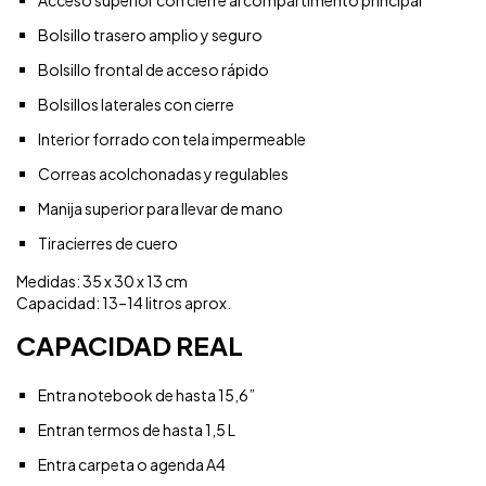
Bolsillo trasero amplio y seguro
Bolsillo frontal de acceso rápido
Bolsillos laterales con cierre
Interior forrado con tela impermeable
Correas acolchonadas y regulables
Manija superior para llevar de mano
Tiracierres de cuero
Medidas: 35 x 30 x 13 cm
Capacidad: 13–14 litros aprox.
CAPACIDAD REAL
Entra notebook de hasta 15,6”
Entran termos de hasta 1,5 L
Entra carpeta o agenda A4