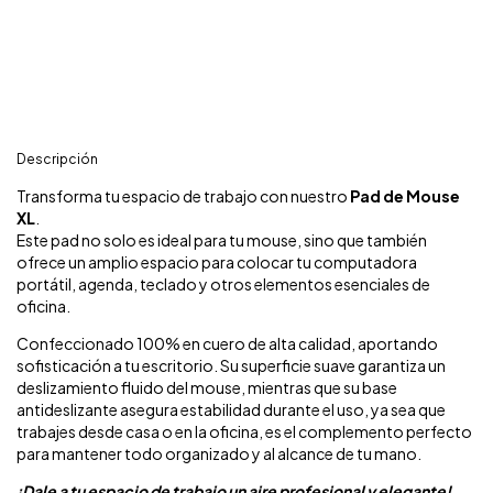
Descripción
Transforma tu espacio de trabajo con nuestro
Pad de Mouse
XL
.
Este pad no solo es ideal para tu mouse, sino que también
ofrece un amplio espacio para colocar tu computadora
portátil, agenda, teclado y otros elementos esenciales de
oficina.
Confeccionado 100% en cuero de alta calidad, aportando
sofisticación a tu escritorio. Su superficie suave garantiza un
deslizamiento fluido del mouse, mientras que su base
antideslizante asegura estabilidad durante el uso, ya sea que
trabajes desde casa o en la oficina, es el complemento perfecto
para mantener todo organizado y al alcance de tu mano.
¡Dale a tu espacio de trabajo un aire profesional y elegante!