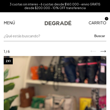
3 cuotas sin interes - 6 cuotas desde $160.000 - envio GRATIS
desde $200.000 - 10% OFF transferencia
0
MENÚ
CARRITO
Buscar
1
/
6
2X1