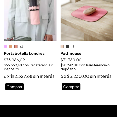
+1
+2
Pad mouse
Portabotella Londres
$31.380,00
$73.966,09
$28.242,00
con
Transferencia o
$66.569,48
con
Transferencia o
depósito
depósito
6
x
$5.230,00
sin interés
6
x
$12.327,68
sin interés
Comprar
Comprar